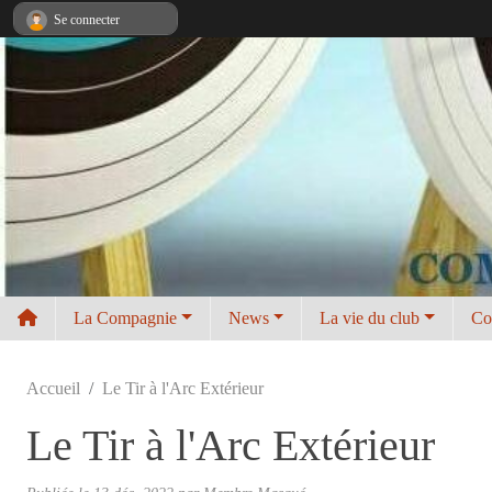
Panneau de gestion des cookies
Se connecter
La Compagnie
News
La vie du club
Co
Accueil
Le Tir à l'Arc Extérieur
Le Tir à l'Arc Extérieur