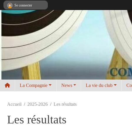
Panneau de gestion des cookies
Se connecter
La Compagnie
News
La vie du club
Co
Accueil
2025-2026
Les résultats
Les résultats